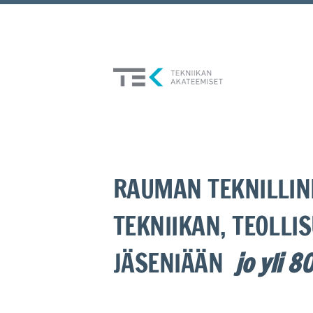
Siirry
sivun
sisältöön
Rauman Teknillinen Seu
RAUMAN TEKNILLIN
TEKNIIKAN, TEOLLI
JÄSENIÄÄN
jo yli 8