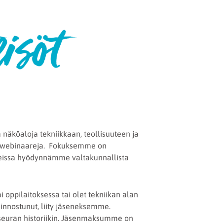
näköaloja tekniikkaan, teollisuuteen ja
ja webinaareja. Fokuksemme on
areissa hyödynnämme valtakunnallista
ai oppilaitoksessa tai olet tekniikan alan
kiinnostunut, liity jäseneksemme.
seuran historiikin. Jäsenmaksumme on