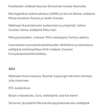
Kesäteatteri yhdessä Rauman Ekonomien kanssa Raumalla
Merilogistiikan tutkimuskeskus (SAMK) ja Aurora Botnia, esittäjinä
Minna Keinänen-Toivola ja Heikki Koivisto
Webinaari Kaukolämmön tuottaminen ja ympäristö, Vakka-
Suomen Voima, esittäjänä Mika Salo
Pikkujouluteatteri, mukana TEKin edustajana Turkka Laakkio.
Suomalaisen puunjalostusteollisuuden lähihistoria ja tulevaisuus,
esittäjänä toimitusjohtaja Antti Lindqvist, Suomen
Puunjalostusinsinööriyhdistys.
2022
Webinaari Karin kampus, Rauman kaupungin tekninen toimiala,
Juha Hyvärinen
RTS vuosikokous
Biolan yritysvierailu, Eura, esittelijänä Jussi Kariniemi
Seniorien järjestämä Merenkulkuoppilaitosvierailu esittäjänä