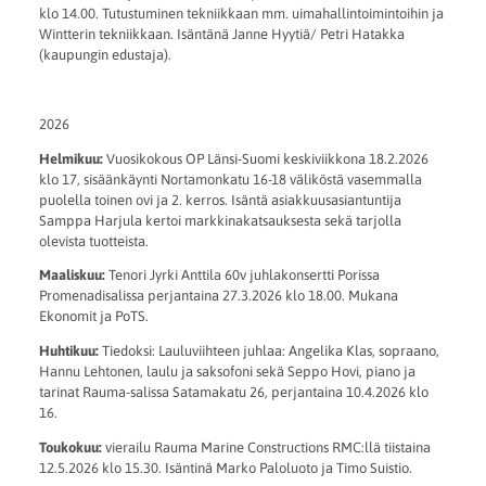
klo 14.00. Tutustuminen tekniikkaan mm. uimahallintoimintoihin ja
Wintterin tekniikkaan. Isäntänä Janne Hyytiä/ Petri Hatakka
(kaupungin edustaja).
2026
Helmikuu:
Vuosikokous OP Länsi-Suomi keskiviikkona 18.2.2026
klo 17, sisäänkäynti Nortamonkatu 16-18 väliköstä vasemmalla
puolella toinen ovi ja 2. kerros. Isäntä asiakkuusasiantuntija
Samppa Harjula kertoi markkinakatsauksesta sekä tarjolla
olevista tuotteista.
Maaliskuu:
Tenori Jyrki Anttila 60v juhlakonsertti Porissa
Promenadisalissa perjantaina 27.3.2026 klo 18.00. Mukana
Ekonomit ja PoTS.
Huhtikuu:
Tiedoksi: Lauluviihteen juhlaa: Angelika Klas, sopraano,
Hannu Lehtonen, laulu ja saksofoni sekä Seppo Hovi, piano ja
tarinat Rauma-salissa Satamakatu 26, perjantaina 10.4.2026 klo
16.
Toukokuu:
vierailu Rauma Marine Constructions RMC:llä tiistaina
12.5.2026 klo 15.30. Isäntinä Marko Paloluoto ja Timo Suistio.