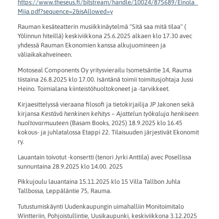
https://www.theseus.fi/bitstream/handle/10024/875689/Einola_
Miia.pdf?sequence=2&isAllowed=y
Rauman kesäteatterin musiikkinäytelmä "Sitä saa mitä tilaa" (
Yölinnun hiteillä) keskiviikkona 25.6.2025 alkaen klo 17.30 avec
yhdessä Rauman Ekonomien kanssa alkujuomineen ja
väliaikakahveineen.
Motoseal Components Oy yritysvierailu Isometsäntie 14, Rauma
tiistaina 26.8.2025 klo 17.00. Isäntänä toimii toimitusjohtaja Jussi
Heino. Toimialana kiinteistöhuoltokoneet ja -tarvikkeet.
Kirjaesittelyssä vieraana filosofi ja tietokirjailija JP Jakonen sekä
kirjansa
Kestävä henkinen kehitys – Ajattelun työkaluja henkiseen
huoltovarmuuteen
(Basam Books, 2025) 18.9.2025 klo 16.45
kokous- ja juhlatalossa Etappi 22. Tilaisuuden järjestivät Ekonomit
ry.
Lauantain toivotut -konsertti (tenori Jyrki Anttila) avec Posellissa
sunnuntaina 28.9.2025 klo 14.00. 2025
Pikkujoulu lauantaina 15.11.2025 klo 15 Villa Tallbon Juhla
Tallbossa, Leppäläntie 75, Rauma.
Tutustumiskäynti Uudenkaupungin uimahalliin Monitoimitalo
Wintteriin, Pohjoistullintie, Uusikaupunki, keskiviikkona 3.12.2025