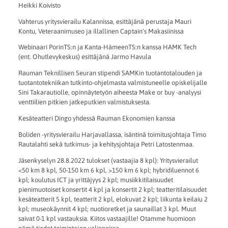
Heikki Koivisto
Vahterus yritysvierailu Kalannissa, esittäjänä perustaja Mauri
Kontu, Veteraanimuseo ja illallinen Captain's Makasiinissa
Webinaari PorinTS:n ja Kanta-HämeenTS:n kanssa HAMK Tech
(ent. Ohutlevykeskus) esittäjänä Jarmo Havula
Rauman Teknillisen Seuran stipendi SAMKin tuotantotalouden ja
tuotantotekniikan tutkinto-ohjelmasta valmistuneelle opiskelijalle
Sini Takarautiolle, opinnäytetyön aiheesta Make or buy -analyysi
venttiilien pitkien jatkeputkien valmistuksesta.
Kesäteatteri Dingo yhdessä Rauman Ekonomien kanssa
Boliden -yritysvierailu Harjavallassa, isäntinä toimitusjohtaja Timo
Rautalahti sekä tutkimus- ja kehitysjohtaja Petri Latostenmaa.
Jäsenkyselyn 28.8.2022 tulokset (vastaajia 8 kpl): Yritysvierailut
<50 km 8 kpl, 50-150 km 6 kpl, >150 km 6 kpl; hybridiluennot 6
kpl; koulutus ICT ja yrittäjyys 2 kpl; musiikkitilaisuudet
pienimuotoiset konsertit 4 kpl ja konsertit 2 kpl; teatteritilaisuudet
kesäteatterit 5 kpl, teatterit 2 kpl, elokuvat 2 kpl; liikunta keilaiu 2
kpl; museokäynnit 4 kpl; nuotioretket ja saunaillat 3 kpl. Muut
saivat 0-1 kpl vastauksia. Kiitos vastaajille! Otamme huomioon