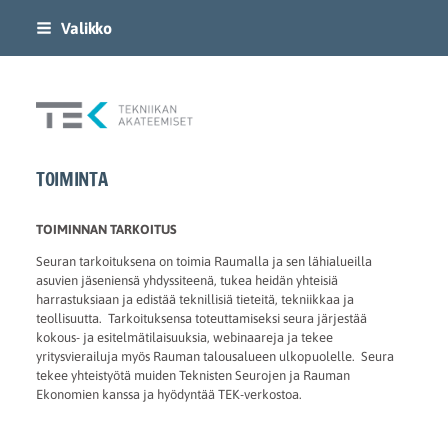
Siirry
Valikko
sivun
sisältöön
Rauman Teknillinen Seura
TOIMINTA
TOIMINNAN TARKOITUS
Seuran tarkoituksena on toimia Raumalla ja sen lähialueilla
asuvien jäseniensä yhdyssiteenä, tukea heidän yhteisiä
harrastuksiaan ja edistää teknillisiä tieteitä, tekniikkaa ja
teollisuutta. Tarkoituksensa toteuttamiseksi seura järjestää
kokous- ja esitelmätilaisuuksia, webinaareja ja tekee
yritysvierailuja myös Rauman talousalueen ulkopuolelle. Seura
tekee yhteistyötä muiden Teknisten Seurojen ja Rauman
Ekonomien kanssa ja hyödyntää TEK-verkostoa.