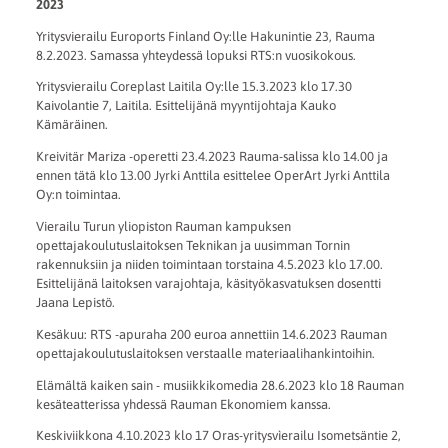
2023
Yritysvierailu Euroports Finland Oy:lle Hakunintie 23, Rauma
8.2.2023. Samassa yhteydessä lopuksi RTS:n vuosikokous.
Yritysvierailu Coreplast Laitila Oy:lle 15.3.2023 klo 17.30
Kaivolantie 7, Laitila. Esittelijänä myyntijohtaja Kauko
Kämäräinen.
Kreivitär Mariza -operetti 23.4.2023 Rauma-salissa klo 14.00 ja
ennen tätä klo 13.00 Jyrki Anttila esittelee OperArt Jyrki Anttila
Oy:n toimintaa.
Vierailu Turun yliopiston Rauman kampuksen
opettajakoulutuslaitoksen Teknikan ja uusimman Tornin
rakennuksiin ja niiden toimintaan torstaina 4.5.2023 klo 17.00.
Esittelijänä laitoksen varajohtaja, käsityökasvatuksen dosentti
Jaana Lepistö.
Kesäkuu: RTS -apuraha 200 euroa annettiin 14.6.2023 Rauman
opettajakoulutuslaitoksen verstaalle materiaalihankintoihin.
Elämältä kaiken sain - musiikkikomedia 28.6.2023 klo 18 Rauman
kesäteatterissa yhdessä Rauman Ekonomiem kanssa.
Keskiviikkona 4.10.2023 klo 17 Oras-yritysvìerailu Isometsäntie 2,