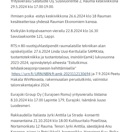
Yritysvierailu Satatuote Oy, Susiivuorentie 2, Rauma keskiviikkona
29.5.2024 klo 17.00-19.00.
Ihmisen poika -esitys keskiviikkona 26.6.2024 klo 18 Rauman
kesäteatterissa yhdessä Rauman Ekonomiem kanssa.
Kivikylän kotipalvaamon vierailu 22.8.2024 klo 16.30
Savulaaksontie 121, Lappi.
RTS:n 80-vuotisjuhlastipendit raumalaisille tekniikan alan
opiskelijoille: 27.6.2024 Linda Uusi-Kerttulalle SAMKista,
tuotantotekniikka ja tuotantotalous, insinööri(amk) lukuvuonna
2023-2024, opinnäytetyö aiheesta "Esitutkimus
tehdaskoeajonprosessin kehittämiselle"
https://urn.fi/URN:NBN:fi:amk-2023112130694
ja 7.9.2024 Peetu
Hakala WinNovasta, rakennusalan perustutkinto, valmistui
talonrakentajaksi 2024.
Eurajoki Group Oy ( Eurajoen Romu) yritysvierailu tiistaina
8.10.2024 klo 17.00 Lapintie 179, Eurajoki. Isäntänä Juuso
Luodesmeri.
Rakkaudella Italiasta Jyrki Anttila La Strada -konsertti
maanantaina 21.10.2024 klo 18.00 Kulttuuritalo Posellissa,
Nortamonkatu 12 Rauma. Tenori Jyrki Anttila, säestäjänä Anu
Kosonen, piano ja Petri Ikkelä, harmonikka. Hopeinen Kuu, Poika