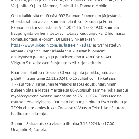
Varjoisilta Kujilta, Mamma, Funiculi, La Donna e Mobile...
Onko kaikki sitä miltä näyttää? Rauman Ekonomien järjestämä
yhteistapahtuma avec Rauman Teknillisen Seuran ja Porin
Ekonomien kanssa tiistaina 5.11.2024 klo 17.00-19.00 Rauman
kaupungintalon henkilöstöravintolassa Knuutinpoika. Ohjelmassa
toimitusjohtaja, ekonomi, DI Lasse Sinikallaksen
https://www.linkedIn.com/in/lasse-sinikallas/
esitys "Ajattelun
virheet - Kognitiivisten virheiden vaikutusten huomiointi
analyyttisen päättelyn ja päätöksenteon tukena" sekä Anu
Vidgren-Sinikallaksen Suojelusenkeli-kirjan esittely.
Rauman Teknillisen Seuran 80-vuotisjuhla ja pikkujoulu avec
pidettiin lauantaina 23.11.2024 klo 15 Juhlahovin Tikkalassa
Tikkalantie 7. Kirjallinen tervehdys saapui eduskuntaryhmän
puheenjohtaja Matias Marttiselta 80-vuotisjuhlaamme, joka saapui
myöhästyneenä postitse maanantaina 25.11.2024. Tilaisuudessa
esittivät tervehdyksensä Rauman kaupunginjohtaja Esko Poikela ja
TEK:in alueasiamies Jukka Orava sekä Vaasan Teknillisen Seuran
hallituksen edustajat.
Suomen Sairaalatukku vierailu tiistaina 3.12.2024 klo 17.00
Unajantie 4, Kortela.