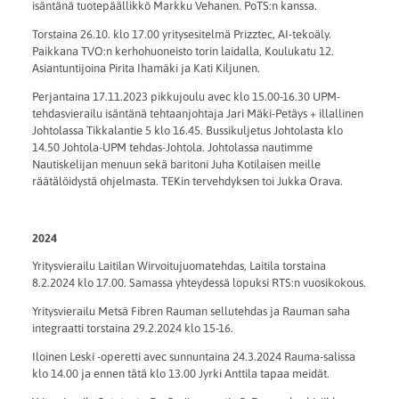
isäntänä tuotepäällikkö Markku Vehanen. PoTS:n kanssa.
Torstaina 26.10. klo 17.00 yritysesitelmä Prizztec, AI-tekoäly.
Paikkana TVO:n kerhohuoneisto torin laidalla, Koulukatu 12.
Asiantuntijoina Pirita Ihamäki ja Kati Kiljunen.
Perjantaina 17.11.2023 pikkujoulu avec klo 15.00-16.30 UPM-
tehdasvierailu isäntänä tehtaanjohtaja Jari Mäki-Petäys + illallinen
Johtolassa Tikkalantie 5 klo 16.45. Bussikuljetus Johtolasta klo
14.50 Johtola-UPM tehdas-Johtola. Johtolassa nautimme
Nautiskelijan menuun sekä baritoni Juha Kotilaisen meille
räätälöidystä ohjelmasta. TEKin tervehdyksen toi Jukka Orava.
2024
Yritysvierailu Laitilan Wirvoitujuomatehdas, Laitila torstaina
8.2.2024 klo 17.00. Samassa yhteydessä lopuksi RTS:n vuosikokous.
Yritysvierailu Metsä Fibren Rauman sellutehdas ja Rauman saha
integraatti torstaina 29.2.2024 klo 15-16.
Iloinen Leski -operetti avec sunnuntaina 24.3.2024 Rauma-salissa
klo 14.00 ja ennen tätä klo 13.00 Jyrki Anttila tapaa meidät.