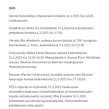
2025
Valmet Automotive yritysvierailu torstaina 16.1.2025 klo 14.00,
Uusikaupunki.
Vuosikokous Notra Oy Isometsäntie 9-11,Rauma yritysvierailun
yhteydessä torstaina 6.2.2025 klo 17.00.
Vierailu Åbo Akedemin uudessa Aurum-talossa ja TEK Loungessa
Henrikinkatu 2, Turku, keskiviikkona 9.4.2025 klo 15.00.
Yritysvierailu Metsä Fibren Rauman sahalle keskiviikkona
21.5.2025 klo 13.00-14.00. Maanpääntie 6, Rauma Porin Teknillisen
Seuran, Rauman Ekonomien ja Rauman Hauenguanon
Rotaryklubin kanssa.
Rauman Marine Constructions järjestää avoimet ovet
Rauman
kaupungin kanssa keskiviikkona 21.5.2025 klo 17-19(20).
RTS:n stipendi on myönnetty 27.5.2025 Satakunnan
ammattikorkeakoulun tuotantotekniikan ja tuotantotalouden
linjalta valmistuneelle ins.(amk) Miia Einolalle 10.1.2025
kiitettävästi suoritetusta opinnäytetyöstä "Riskienhallinnan
kehittäminen infra-alalla".