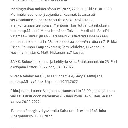
nämä tiedot toimintojen valinnoissa.
Merilogistiikan tutkimusfoorumi 2022, 27.9. 2022 klo 8.30-11.30
Merimäki, auditorio (Suojantie 2, Rauma). Luvassa oli
verkostoitumista, hankekatsauksia sekä keskustelua
ajankohtaisissa teemoissa! Merilogistiikan tutkimuskeskuksen
tutkimuspäällikkö Minna Keinänen-Toivol- - MeriLoki - SaLoDi -
SataMaa - LaivaDigiLab - SataMielo - Satavarmuus-hankkeen
teeman mukainen aihe ”
Satakunnan varautumisen tilanne?
” Riikka
Piispa, Rauman Kauppakamari; Tero Jokilehto, Liikenne- ja
viestintäministeriö; Matti Niskanen, ELY-keskus.
SAMK, RoboAI tutkimus- ja kehityskeskus, Satakunnankatu 23, Pori
esittäjänä Petteri Pulkkinen, 13.10.2022
Sucros- tehdasvierailu, Maakunnantie 4, Säkylä esittäjänä
tehdaspäällikkö Jussi Urponen 10.11.2022
Pikkujoulut. Lounas Vuojoen kartanossa klo 13.00, jonka jälkeen
vierailu Olkiluodon vierailukeskukseen Porin Teknillisen Seuran
kanssa 26.11.2022.
Rauman Energia yritysvierailu Kairakatu 4. esittelijänä Juha
Viherjälaakso, 15.12.2022